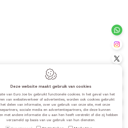
+3
Vo
Vo
Vo
Deze website maakt gebruik van cookies
Vo
ite van Euro Joe bv gebruikt functionele cookies. In het geval van het
ren van websiteverkeer of advertenties, worden ook cookies gebruikt
Vo
0 | 14:00-18:00
 het delen van informatie, over uw gebruik van onze site, met onze
0 | 14:00-18:00
separtners, sociale media en advertentiepartners, die deze kunnen
n met andere informatie die u aan hen heeft verstrekt of die zij hebben
Vo
0 | 14:00-18:00
verzameld op basis van uw gebruik van hun diensten.
0 | 14:00-18:00