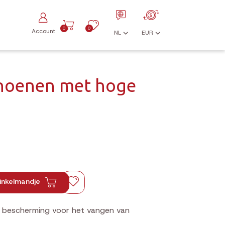
0
0
Account
NL
EUR
choenen met hoge
inkelmandje
 bescherming voor het vangen van