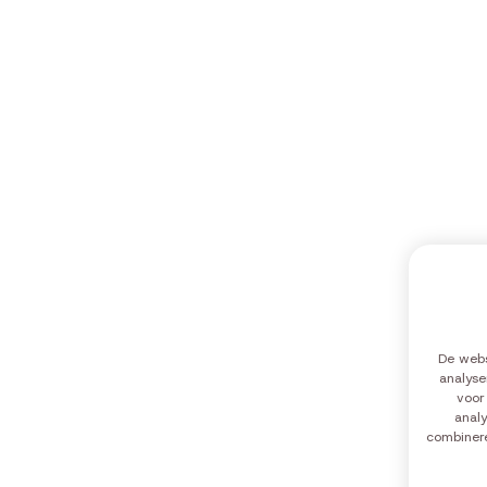
De webs
analyse
Maandag
10:00-12:0
voor
Dinsdag
10:00-12:0
analy
combinere
Woensdag
10:00-12:0
Donderdag
10:00-12:0