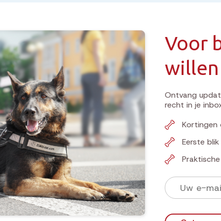
Voor b
willen
Ontvang update
recht in je inbo
Kortingen 
Eerste bli
Praktisch