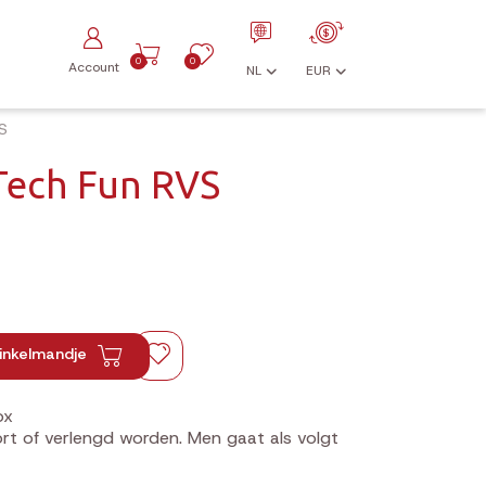
0
0
Account
NL
EUR
S
Tech Fun RVS
inkelmandje
ox
ort of verlengd worden. Men gaat als volgt