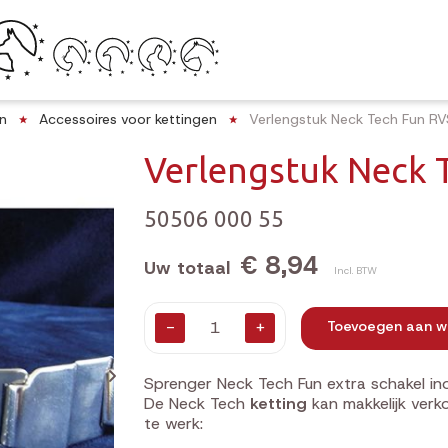
n
Accessoires voor kettingen
Verlengstuk Neck Tech Fun RV
Verlengstuk Neck 
50506 000 55
€ 8,94
Uw totaal
Incl. BTW
-
+
Toevoegen aan w
Sprenger Neck Tech Fun extra schakel in
De Neck Tech
ketting
kan makkelijk verk
te werk: