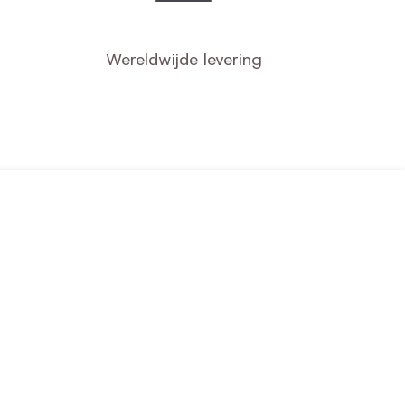
Wereldwijde levering
jn gegevens
nkelmandje
vorieten