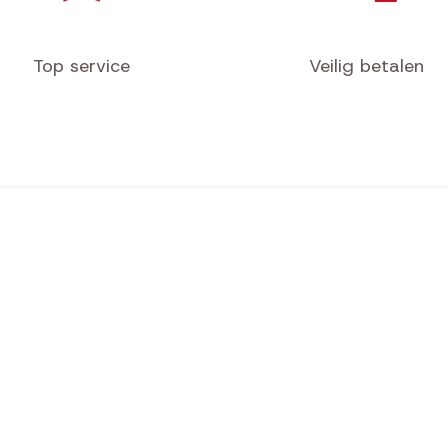
Top service
Veilig betalen
Hondensport
Hondenhotel
Mi
Mil/Pol/Sec/K9
Beoordelingen
Wi
Hobby & Dier
Contact
Fa