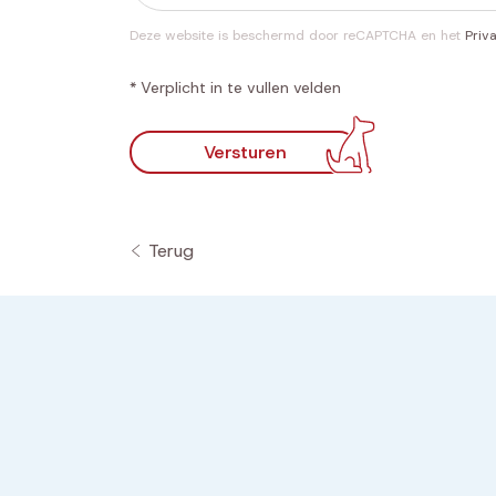
Deze website is beschermd door reCAPTCHA en het
Priv
* Verplicht in te vullen velden
Versturen
Terug