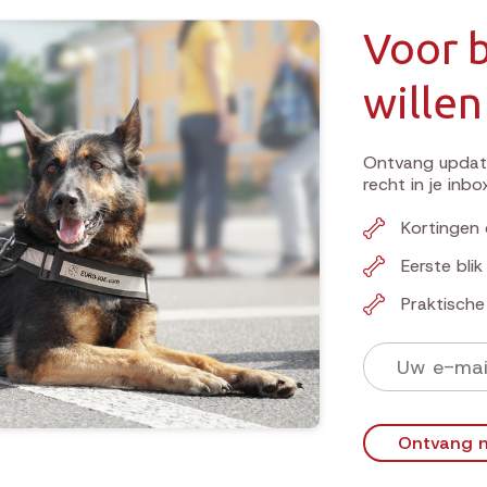
Voor b
willen
Ontvang update
recht in je inbo
Kortingen 
Eerste bli
Praktisch
Ontvang n