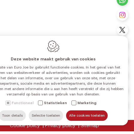
Vo
Vo
Vo
Deze website maakt gebruik van cookies
Vo
ite van Euro Joe bv gebruikt functionele cookies. In het geval van het
ren van websiteverkeer of advertenties, worden ook cookies gebruikt
Vo
0 | 14:00-18:00
 het delen van informatie, over uw gebruik van onze site, met onze
0 | 14:00-18:00
separtners, sociale media en advertentiepartners, die deze kunnen
n met andere informatie die u aan hen heeft verstrekt of die zij hebben
Vo
0 | 14:00-18:00
verzameld op basis van uw gebruik van hun diensten.
0 | 14:00-18:00
Functioneel
Statistieken
Marketing
Vo
0 | 14:00-18:00
0 | 14:00-18:00
Toon details
Selectie toelaten
Alle cookies toelaten
Cookie policy
Privacy policy
Sitemap
u terug in bovenstaande tabel.