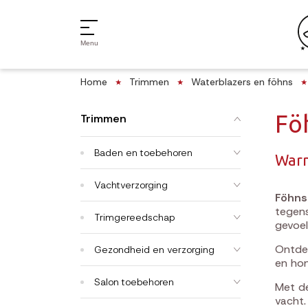
Menu
Home
Trimmen
Waterblazers en föhns
Fö
Trimmen
Baden en toebehoren
Warm
Vachtverzorging
Föhns
tegens
Trimgereedschap
gevoel
Ontd
Gezondheid en verzorging
en hon
Salon toebehoren
Met de
vacht.