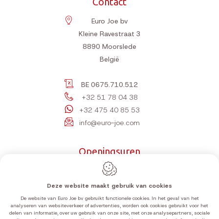
Contact
Euro Joe bv
Kleine Ravestraat 3
8890
Moorslede
België
BE 0675.710.512
+32 51 78 04 38
+32 475 40 85 53
info@euro-joe.com
Openingsuren
Maandag
10:00-12:00 | 14:00-18:00
Dinsdag
10:00-12:00 | 14:00-18:00
Deze website maakt gebruik van cookies
Woensdag
10:00-12:00 | 14:00-18:00
De website van Euro Joe bv gebruikt functionele cookies. In het geval van het
analyseren van websiteverkeer of advertenties, worden ook cookies gebruikt voor het
Donderdag
10:00-12:00 | 14:00-18:00
delen van informatie, over uw gebruik van onze site, met onze analysepartners, sociale