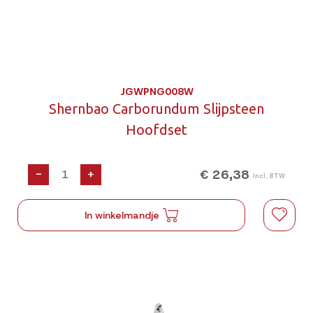
JGWPNG008W
Shernbao Carborundum Slijpsteen
Hoofdset
€ 26,38
-
+
Incl. BTW
In winkelmandje