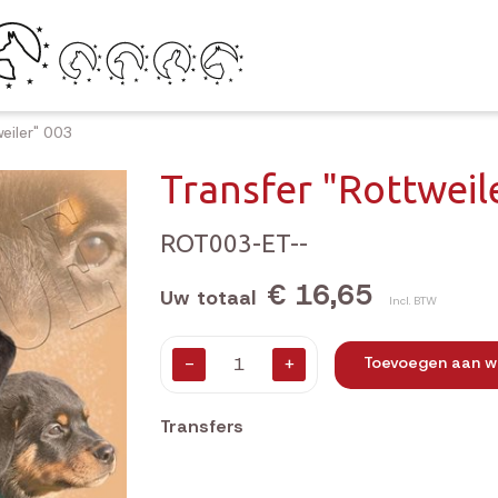
eiler" 003
Transfer "Rottweil
ROT003-ET--
€ 16,65
Uw totaal
Incl. BTW
-
+
Toevoegen aan w
Transfers