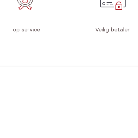
Top service
Veilig betalen
Hondensport
Hondenhotel
Mi
Mil/Pol/Sec/K9
Beoordelingen
Wi