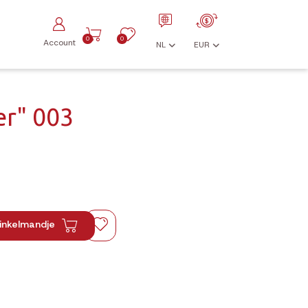
0
0
Account
NL
EUR
er" 003
inkelmandje