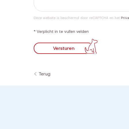
Deze website is beschermd door reCAPTCHA en het
Priv
* Verplicht in te vullen velden
Versturen
Terug