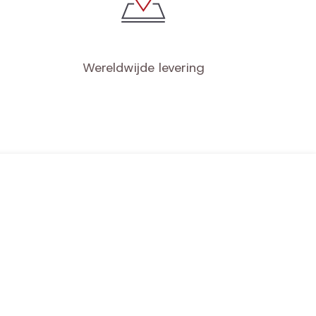
Wereldwijde levering
jn gegevens
nkelmandje