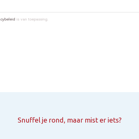
acybeleid
is van toepassing.
Snuffel je rond, maar mist er iets?