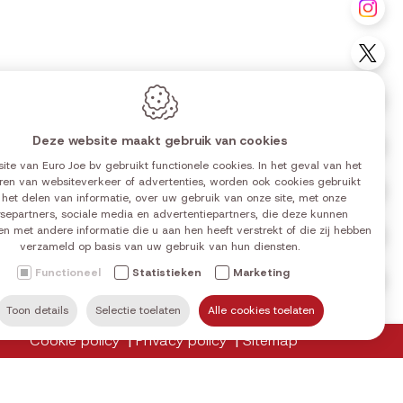
Vo
Vo
Vo
Deze website maakt gebruik van cookies
Vo
ite van Euro Joe bv gebruikt functionele cookies. In het geval van het
ren van websiteverkeer of advertenties, worden ook cookies gebruikt
Vo
0 | 14:00-18:00
 het delen van informatie, over uw gebruik van onze site, met onze
0 | 14:00-18:00
separtners, sociale media en advertentiepartners, die deze kunnen
n met andere informatie die u aan hen heeft verstrekt of die zij hebben
Vo
0 | 14:00-18:00
verzameld op basis van uw gebruik van hun diensten.
0 | 14:00-18:00
Functioneel
Statistieken
Marketing
Vo
0 | 14:00-18:00
0 | 14:00-18:00
Toon details
Selectie toelaten
Alle cookies toelaten
Cookie policy
Privacy policy
Sitemap
u terug in bovenstaande tabel.
 gesloten, tenzij anders aangegeven op Google.