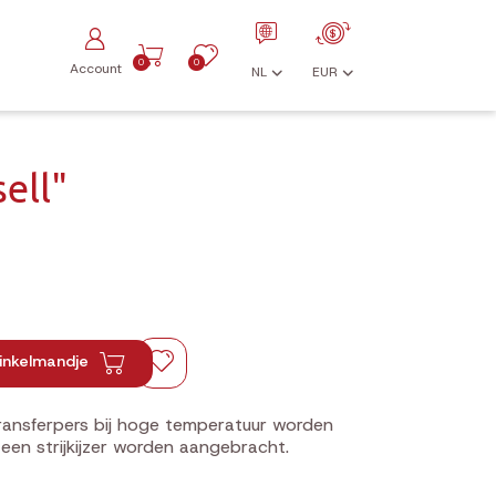
0
0
Account
NL
EUR
ell"
inkelmandje
transferpers bij hoge temperatuur worden
een strijkijzer worden aangebracht.