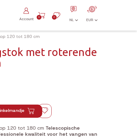
0
0
Account
NL
EUR
 kop 120 tot 180 cm
gstok met roterende
m
inkelmandje
 kop 120 tot 180 cm
Telescopische
essionele kwaliteit voor het vangen van