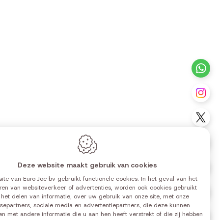
ntact
+3
Vo
Vo
Vo
Deze website maakt gebruik van cookies
Vo
ite van Euro Joe bv gebruikt functionele cookies. In het geval van het
ren van websiteverkeer of advertenties, worden ook cookies gebruikt
Vo
0 | 14:00-18:00
 het delen van informatie, over uw gebruik van onze site, met onze
0 | 14:00-18:00
separtners, sociale media en advertentiepartners, die deze kunnen
n met andere informatie die u aan hen heeft verstrekt of die zij hebben
Vo
0 | 14:00-18:00