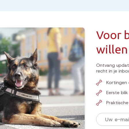
Voor b
willen
Ontvang update
recht in je inbo
Kortingen 
Eerste bli
Praktisch