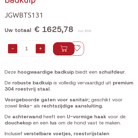
JGWBTS131
€ 1625,78
Uw totaal
Incl. BTW
-
+
Deze
hoogwaardige badkuip
biedt een
schuifdeur
.
De
robuste badkuip
is volledig vervaardigd uit
premium
304 roestvrij staal
.
Voorgeboorde gaten voor sanitair
; geschikt voor
zowel
links-
als
rechtszijdige aansluiting
.
De
achterwand
heeft een
U-vormige haak
voor de
douchekop
en een
lus
om de hond vast te maken.
Inclusief
verstelbare voetjes
,
roestvrijstalen