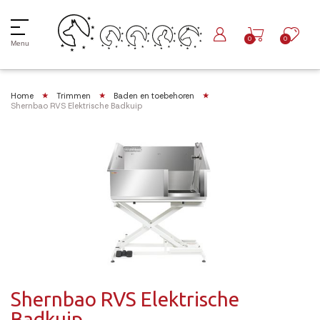
0
0
Menu
Home
Trimmen
Baden en toebehoren
Shernbao RVS Elektrische Badkuip
Shernbao RVS Elektrische
Badkuip