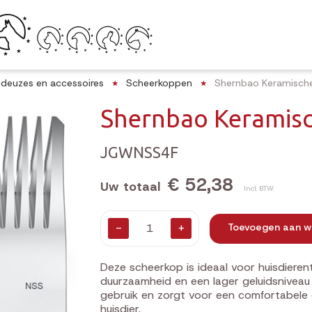
deuzes en accessoires
Scheerkoppen
Shernbao Keramisch
Shernbao Keramisc
JGWNSS4F
€ 52,38
Uw totaal
Incl. BTW
-
+
Toevoegen aan w
Deze scheerkop is ideaal voor huisdierent
duurzaamheid en een lager geluidsniveau t
gebruik en zorgt voor een comfortabele 
huisdier.