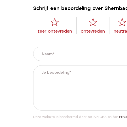
Schrijf een beoordeling over Shernb
zeer ontevreden
ontevreden
neutra
Deze website is beschermd door reCAPTCHA en het
Priv