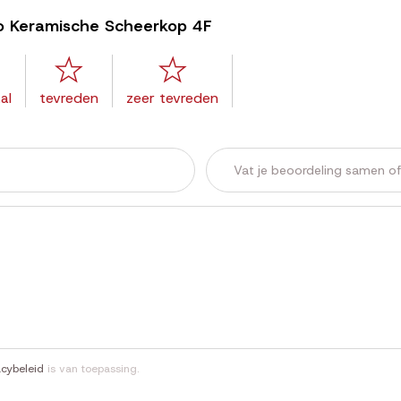
ao Keramische Scheerkop 4F
al
tevreden
zeer tevreden
acybeleid
is van toepassing.