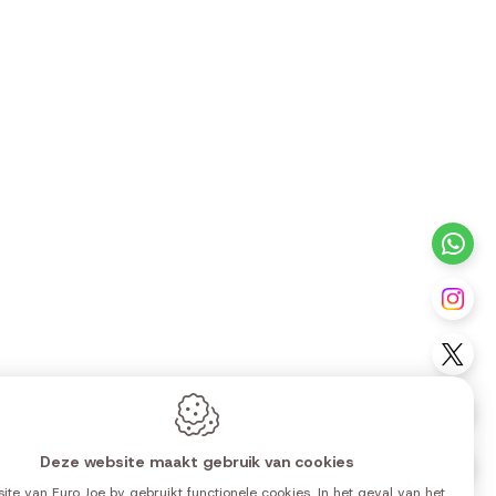
tourneren
talen
antendienst
ntact
+3
Vo
Vo
Vo
Deze website maakt gebruik van cookies
Vo
ite van Euro Joe bv gebruikt functionele cookies. In het geval van het