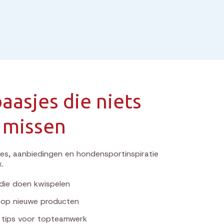
aasjes die niets
 missen
s, aanbiedingen en hondensportinspiratie
x.
die doen kwispelen
k op nieuwe producten
e tips voor topteamwerk