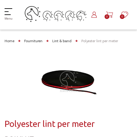
0
0
Menu
Home
Fournituren
Lint & band
Polyester lint per meter
Polyester lint per meter