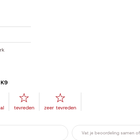
rk
n K9
al
tevreden
zeer tevreden