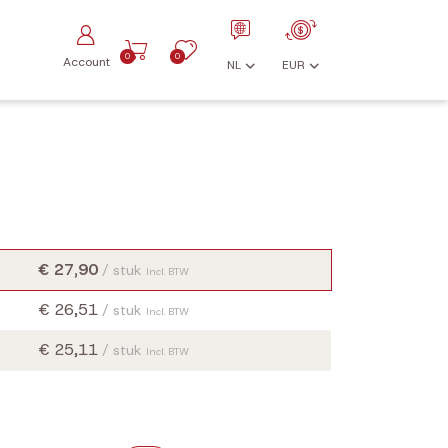
0
0
Account
NL
EUR
€ 27,90
/ stuk
Incl. BTW
€ 26,51
/ stuk
Incl. BTW
€ 25,11
/ stuk
Incl. BTW