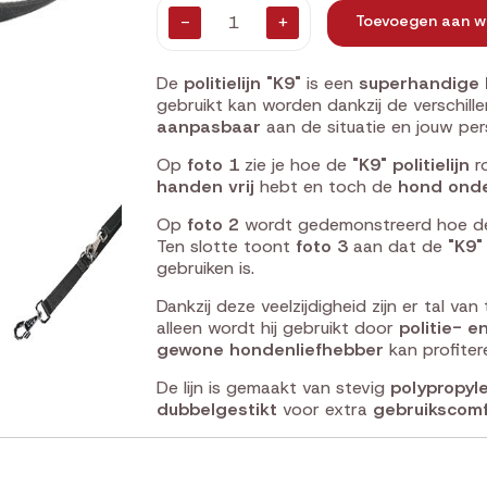
-
+
Toevoegen aan w
De
politielijn "K9"
is een
superhandige 
gebruikt kan worden dankzij de verschil
aanpasbaar
aan de situatie en jouw pers
Op
foto 1
zie je hoe de
"K9" politielijn
r
handen vrij
hebt en toch de
hond onde
Op
foto 2
wordt gedemonstreerd hoe de 
Ten slotte toont
foto 3
aan dat de
"K9" 
gebruiken is.
Dankzij deze veelzijdigheid zijn er tal va
alleen wordt hij gebruikt door
politie- e
gewone hondenliefhebber
kan profite
De lijn is gemaakt van stevig
polypropyle
dubbelgestikt
voor extra
gebruikscomf