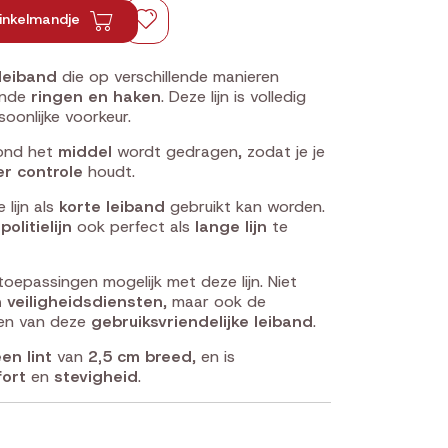
inkelmandje
leiband
die op verschillende manieren
lende
ringen en haken
. Deze lijn is volledig
oonlijke voorkeur.
ond het
middel
wordt gedragen, zodat je je
r controle
houdt.
lijn als
korte leiband
gebruikt kan worden.
politielijn
ook perfect als
lange lijn
te
n toepassingen mogelijk met deze lijn. Niet
n veiligheidsdiensten
, maar ook de
ren van deze
gebruiksvriendelijke leiband
.
en lint
van
2,5 cm breed
, en is
ort
en
stevigheid
.