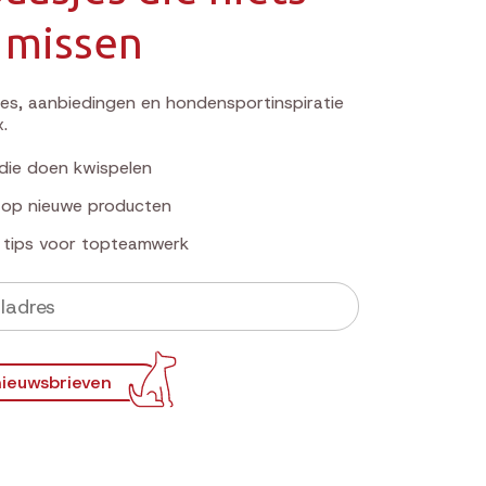
 missen
s, aanbiedingen en hondensportinspiratie
x.
die doen kwispelen
k op nieuwe producten
e tips voor topteamwerk
ieuwsbrieven