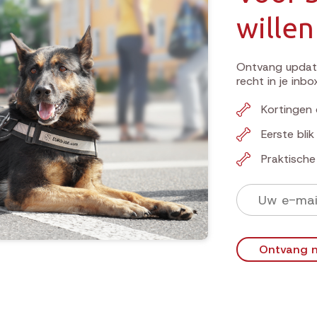
willen
Ontvang update
recht in je inbo
Kortingen 
Eerste bli
Praktisch
Ontvang n