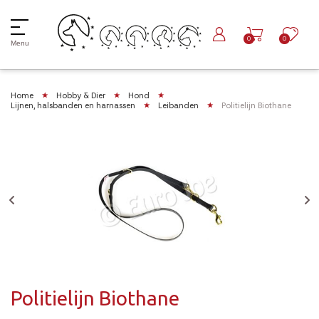
0
0
Menu
Home
Hobby & Dier
Hond
Lijnen, halsbanden en harnassen
Leibanden
Politielijn Biothane
Politielijn Biothane