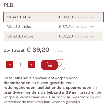
PLBI
Vanaf 1 stuk
€ 39,20
/ stuk
Incl. BTW
Vanaf 3 stuks
€ 37,24
/ stuk
Incl. BTW
Vanaf 10 stuks
€ 35,28
/ stuk
Incl. BTW
€ 39,20
Uw totaal
Incl. BTW
-
+
Deze
leiband
is speciaal ontworpen voor
diensthonden
en is zeer geschikt voor
reddingshonden
,
politiehonden
,
speurhonden
en
brandweerhonden
. De
leiband
is
19 mm
breed en de
lengte is verstelbaar van
1 m tot 2 m
, waardoor hij op
verschillende manieren kan worden gebruikt.