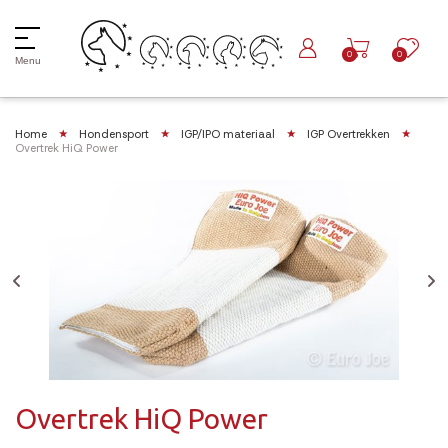
0
0
Menu
Home
Hondensport
IGP/IPO materiaal
IGP Overtrekken
Overtrek HiQ Power
Overtrek HiQ Power