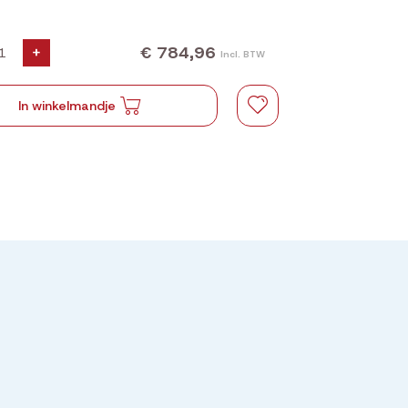
€ 784,96
+
Incl. BTW
In winkelmandje