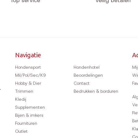
Top service
Veilig betalen
Navigatie
A
Hondensport
Hondenhotel
Mi
Mil/Pol/Sec/K9
Beoordelingen
Wi
Hobby & Dier
Contact
Fa
Trimmen
Bedrukken & borduren
Al
Kledij
Ve
Supplementen
Re
Bijen & imkers
Be
Fournituren
Kl
Outlet
Co