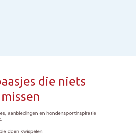
aasjes die niets
 missen
s, aanbiedingen en hondensportinspiratie
x.
die doen kwispelen