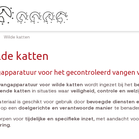
Wilde katten
lde katten
apparatuur voor het gecontroleerd vangen v
vangapparatuur voor wilde katten
wordt ingezet bij het
b
pende katten
in situaties waar
veiligheid, controle en welzi
teriaal is geschikt voor gebruik door
bevoegde diensten e
n op een
doelgerichte en verantwoorde manier
te benader
rpen voor
tijdelijke en specifieke inzet
, met aandacht vo
ring
.