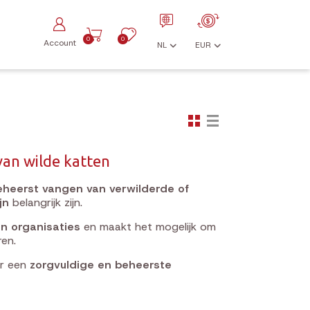
0
0
Account
NL
EUR
an wilde katten
eheerst vangen van verwilderde of
jn
belangrijk zijn.
n organisaties
en maakt het mogelijk om
en.
or een
zorgvuldige en beheerste