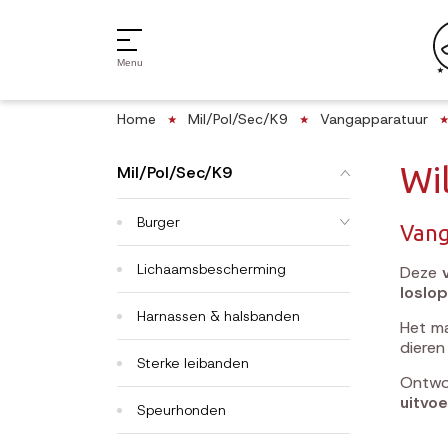
Menu
Home
Mil/Pol/Sec/K9
Vangapparatuur
Wi
Mil/Pol/Sec/K9
Burger
Vang
Lichaamsbescherming
Deze
loslo
Harnassen & halsbanden
Het ma
diere
Sterke leibanden
Ontwo
uitvoe
Speurhonden