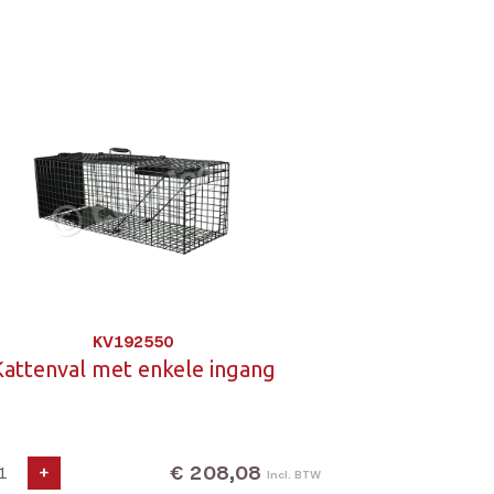
KV192550
Kattenval met enkele ingang
€ 208,08
+
Incl. BTW