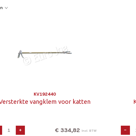
en
KV192440
Versterkte vangklem voor katten
€ 334,82
+
-
Incl. BTW