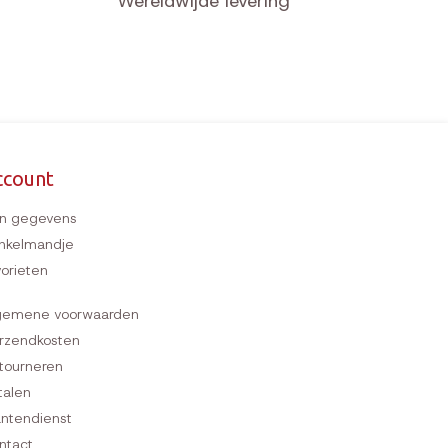
Wereldwijde levering
ccount
jn gegevens
nkelmandje
vorieten
gemene voorwaarden
rzendkosten
tourneren
talen
antendienst
ntact