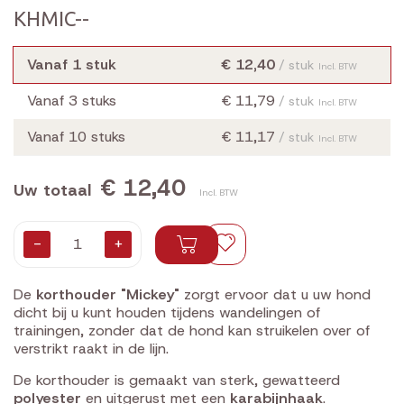
KHMIC--
Vanaf 1 stuk
€ 12,40
/ stuk
Incl. BTW
Vanaf 3 stuks
€ 11,79
/ stuk
Incl. BTW
Vanaf 10 stuks
€ 11,17
/ stuk
Incl. BTW
€ 12,40
Uw totaal
Incl. BTW
-
+
De
korthouder "Mickey"
zorgt ervoor dat u uw hond
dicht bij u kunt houden tijdens wandelingen of
trainingen, zonder dat de hond kan struikelen over of
verstrikt raakt in de lijn.
De korthouder is gemaakt van sterk, gewatteerd
polyester
en uitgerust met een
karabijnhaak
.