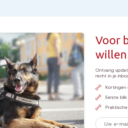
Voor b
willen
Ontvang update
recht in je inbo
Kortingen 
Eerste bli
Praktisch