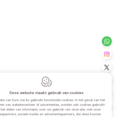
antendienst
ntact
+3
Vo
Vo
Vo
Deze website maakt gebruik van cookies
Vo
ite van Euro Joe bv gebruikt functionele cookies. In het geval van het
ren van websiteverkeer of advertenties, worden ook cookies gebruikt
Vo
0 | 14:00-18:00
 het delen van informatie, over uw gebruik van onze site, met onze
0 | 14:00-18:00
separtners, sociale media en advertentiepartners, die deze kunnen