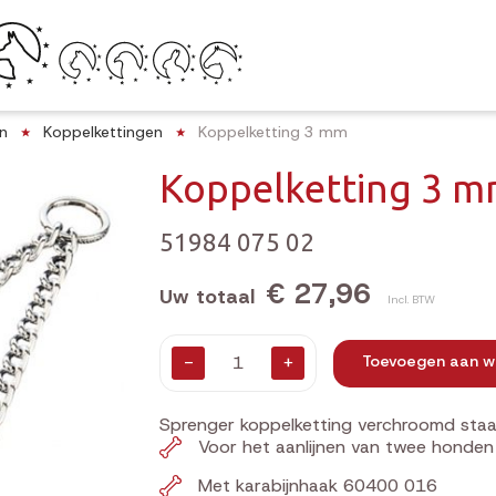
n
Koppelkettingen
Koppelketting 3 mm
Koppelketting 3 
51984 075 02
€ 27,96
Uw totaal
Incl. BTW
-
+
Toevoegen aan w
Sprenger koppelketting verchroomd sta
Voor het aanlijnen van twee honden
Met karabijnhaak 60400 016