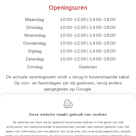
Openingsuren
Maandag
10:00-12:00 | 14:00-18:00
Dinsdag
10:00-12:00 | 14:00-18:00
Woensdag
10:00-12:00 | 14:00-18:00
Donderdag
10:00-12:00 | 14:00-18:00
Vrijdag
10:00-12:00 | 14:00-18:00
Zaterdag
10:00-12:00 | 14:00-18:00
Zondag
Gesloten
De actuele openingsuren vindt u terug in bovenstaande tabel.
Op zon- en feestdagen zijn wij gesloten, tenzij anders
aangegeven op Google.
Deze website maakt gebruik van cookies
Webdesign by IDcreation 2026
De website van Euro Joe bv gebruikt functionele cookies. In het geval van het
Cookie policy
analyseren van websiteverkeer of advertenties, worden ook cookies gebruikt voor het
delen van informatie, over uw gebruik van onze site, met onze analysepartners, sociale
Privacy policy
media en advertentiepartners, die deze kunnen combineren met andere informatie die u