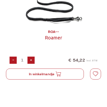
ROA--
Roamer
€ 54,22
-
+
Incl. BTW
In winkelmandje