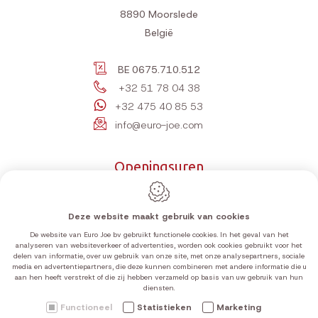
8890
Moorslede
België
BE 0675.710.512
+32 51 78 04 38
+32 475 40 85 53
info@euro-joe.com
Openingsuren
Maandag
10:00-12:00 | 14:00-18:00
Dinsdag
10:00-12:00 | 14:00-18:00
Deze website maakt gebruik van cookies
Woensdag
10:00-12:00 | 14:00-18:00
De website van Euro Joe bv gebruikt functionele cookies. In het geval van het
analyseren van websiteverkeer of advertenties, worden ook cookies gebruikt voor het
Donderdag
10:00-12:00 | 14:00-18:00
delen van informatie, over uw gebruik van onze site, met onze analysepartners, sociale
media en advertentiepartners, die deze kunnen combineren met andere informatie die u
Vrijdag
10:00-12:00 | 14:00-18:00
aan hen heeft verstrekt of die zij hebben verzameld op basis van uw gebruik van hun
Zaterdag
10:00-12:00 | 14:00-18:00
diensten.
Zondag
Gesloten
Functioneel
Statistieken
Marketing