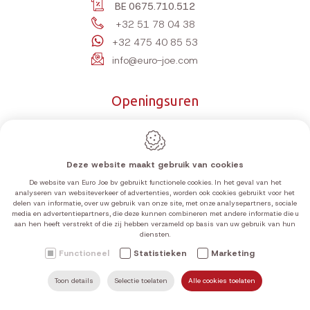
BE 0675.710.512
+32 51 78 04 38
+32 475 40 85 53
info@euro-joe.com
Openingsuren
Maandag
10:00-12:00 | 14:00-18:00
Dinsdag
10:00-12:00 | 14:00-18:00
Woensdag
10:00-12:00 | 14:00-18:00
Deze website maakt gebruik van cookies
Donderdag
10:00-12:00 | 14:00-18:00
De website van Euro Joe bv gebruikt functionele cookies. In het geval van het
analyseren van websiteverkeer of advertenties, worden ook cookies gebruikt voor het
Vrijdag
10:00-12:00 | 14:00-18:00
delen van informatie, over uw gebruik van onze site, met onze analysepartners, sociale
media en advertentiepartners, die deze kunnen combineren met andere informatie die u
Zaterdag
10:00-12:00 | 14:00-18:00
aan hen heeft verstrekt of die zij hebben verzameld op basis van uw gebruik van hun
diensten.
Zondag
Gesloten
Functioneel
Statistieken
Marketing
De actuele openingsuren vindt u terug in bovenstaande tabel.
Op zon- en feestdagen zijn wij gesloten, tenzij anders
Toon details
Selectie toelaten
Alle cookies toelaten
ZOEKEN
MAIL ONS
HOME
VIND ONS
BEL ONS
aangegeven op Google.