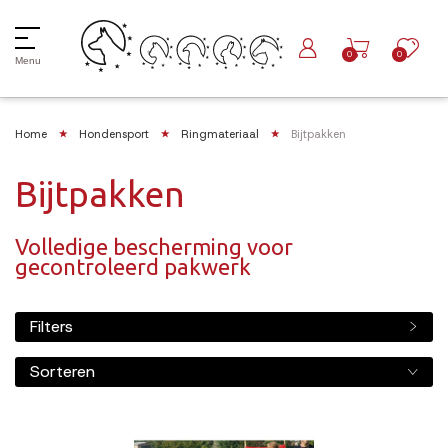
0
0
Menu
Home
Hondensport
Ringmateriaal
Bijtpakken
Bijtpakken
Volledige bescherming voor
gecontroleerd pakwerk
Filters
Sorteren