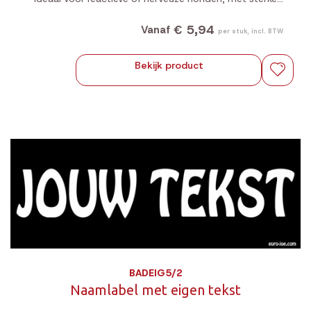
en duurzame bevestiging.
€ 5,94
Vanaf
per stuk, incl. BTW
Bekijk product
BADEIG5/2
Naamlabel met eigen tekst