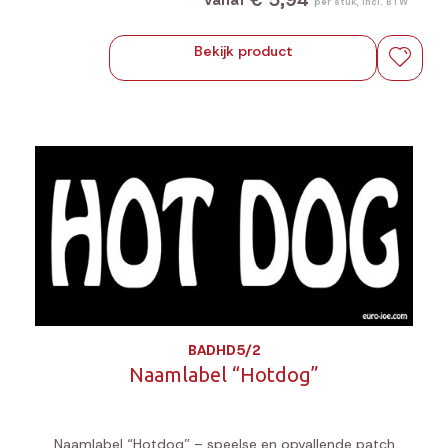
€ 5,94
per stuk, incl. BTW
Bekijk product
BADHD5/2
Naamlabel “Hotdog”
Naamlabel “Hotdog” – speelse en opvallende patch