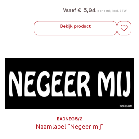
contact te vermijden.
€ 5,94
Vanaf
per stuk, incl. BTW
Bekijk product
BADNEG5/2
Naamlabel "Negeer mij"