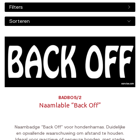
Filters
Sorteren
BADBO5/2
Naamlable “Back Off”
Naambadge “Back Off” voor hondenharnas. Duidelijke
en opvallende waarschuwing om afstand te houden.
Ideaal voor reactieve of nerveuze honden, met sterke