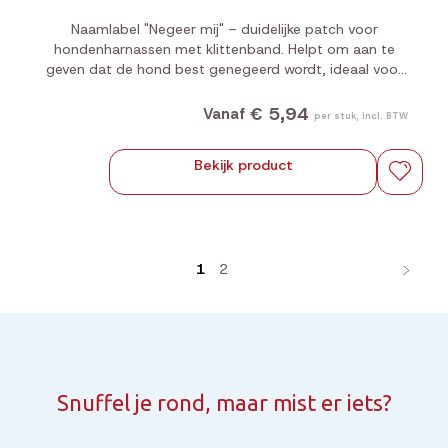
Naamlabel "Negeer mij" – duidelijke patch voor
hondenharnassen met klittenband. Helpt om aan te
geven dat de hond best genegeerd wordt, ideaal voor
training of gevoelige situaties.
€ 5,94
Vanaf
per stuk, incl. BTW
Bekijk product
1
2
Snuffel je rond, maar mist er iets?