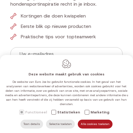
Voor baasjes die
niets willen missen
Deze website maakt gebruik van cookies
Ontvang updates, aanbiedingen en
hondensportinspiratie recht in je inbox.
De website van Euro Joe bv gebruikt functionele cookies. In het geval van het
analyseren van websiteverkeer of advertenties, worden ook cookies gebruikt voor het
delen van informatie, over uw gebruik van onze site, met onze analysepartners, sociale
Kortingen die doen kwispelen
media en advertentiepartners, die deze kunnen combineren met andere informatie die u
aan hen heeft verstrekt of die zij hebben verzameld op basis van uw gebruik van hun
Eerste blik op nieuwe producten
diensten.
Functioneel
Statistieken
Marketing
Praktische tips voor topteamwerk
Toon details
Selectie toelaten
Alle cookies toelaten
ZOEKEN
MAIL ONS
HOME
VIND ONS
BEL ONS