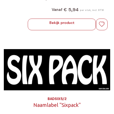
tijdens elke wandeling.
€ 5,94
Vanaf
per stuk, incl. BTW
Bekijk product
BADSIX5/2
Naamlabel "Sixpack"