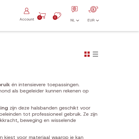
0
0
Account
NL
EUR
ruik
én intensievere toepassingen.
hond als begeleider kunnen rekenen op
king
zijn deze halsbanden geschikt voor
leinden tot professioneel gebruik. Ze zijn
ekkracht, beweging en wisselende
n kiest voor materiaal waarop je kan