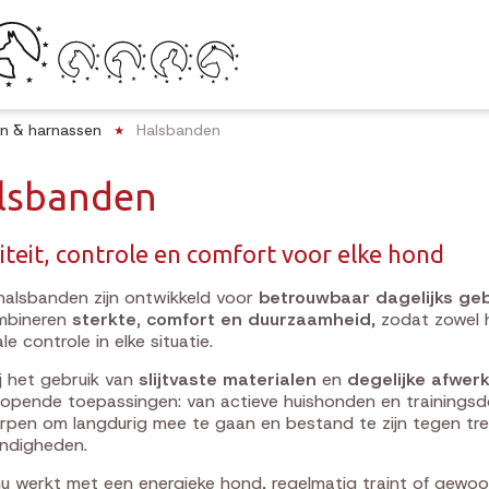
en & harnassen
Halsbanden
lsbanden
iteit, controle en comfort voor elke hond
alsbanden zijn ontwikkeld voor
betrouwbaar dagelijks geb
mbineren
sterkte, comfort en duurzaamheid
, zodat zowel 
le controle in elke situatie.
j het gebruik van
slijtvaste materialen
en
degelijke afwer
lopende toepassingen: van actieve huishonden en trainingsdoe
pen om langdurig mee te gaan en bestand te zijn tegen tr
ndigheden.
nu werkt met een energieke hond, regelmatig traint of gewoo