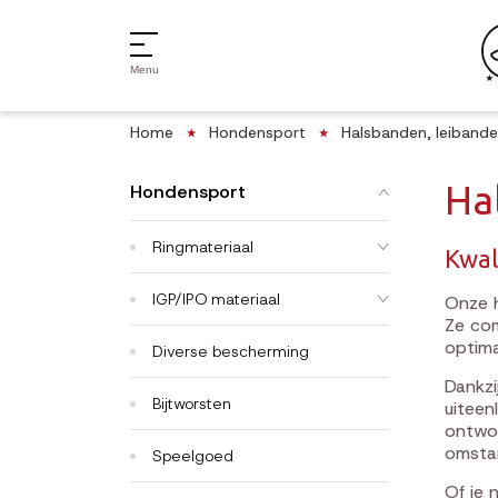
Menu
Home
Hondensport
Halsbanden, leiband
Ha
Hondensport
Ringmateriaal
Kwal
IGP/IPO materiaal
Onze h
Ze co
optima
Diverse bescherming
Dankzi
Bijtworsten
uiteen
ontwor
omsta
Speelgoed
Of je 