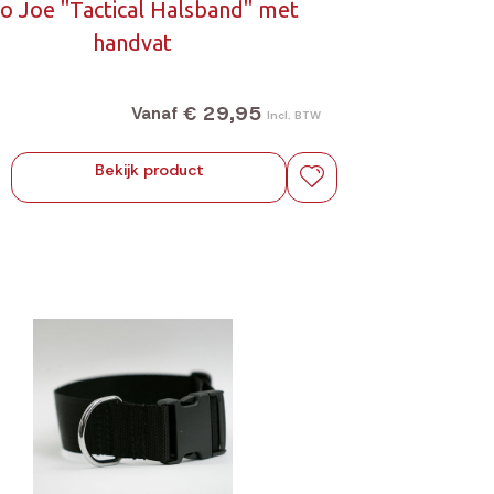
o Joe "Tactical Halsband" met
handvat
€ 29,95
Vanaf
Incl. BTW
Bekijk product