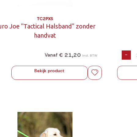
TC2PXS
uro Joe "Tactical Halsband" zonder
handvat
€ 21,20
-
Vanaf
Incl. BTW
Bekijk product