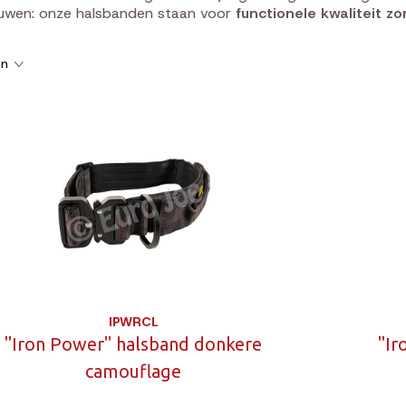
ouwen: onze halsbanden staan voor
functionele kwaliteit 
en
IPWRCL
"Iron Power" halsband donkere
"Ir
camouflage