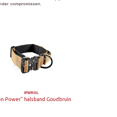
zonder compromissen
.
IPWRGL
on Power" halsband Goudbruin