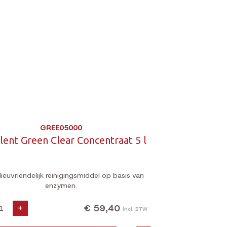
GREE05000
lent Green Clear Concentraat 5 l
lieuvriendelijk reinigingsmiddel op basis van
enzymen.
€ 59,40
+
Incl. BTW