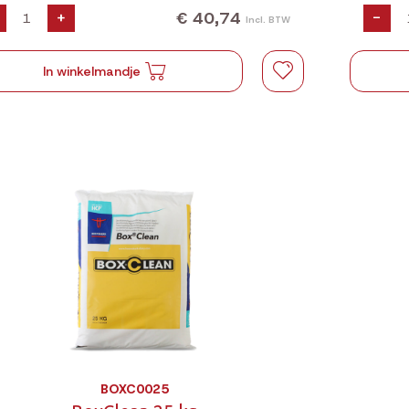
€ 40,74
+
-
Incl. BTW
In winkelmandje
BOXC0025