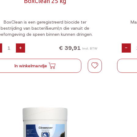
BoxClean 25 kg
BoxClean is een geregistreerd biocide ter
Maa
bestrijding van bacteri&euml;n die vanuit de
eefomgeving de speen binnen kunnen dringen.
€ 39,91
+
-
Incl. BTW
In winkelmandje