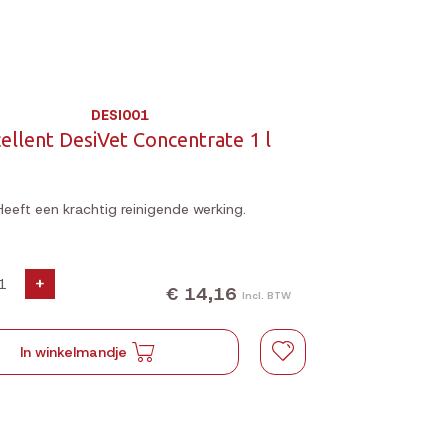
DESI001
ellent DesiVet Concentrate 1 l
Heeft een krachtig reinigende werking.
+
€ 14,16
Incl. BTW
In winkelmandje