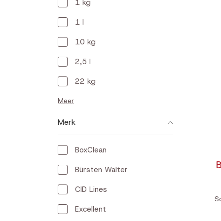
1 kg
1 l
10 kg
2,5 l
22 kg
Meer
Merk
BoxClean
B
Bürsten Walter
CID Lines
S
Excellent