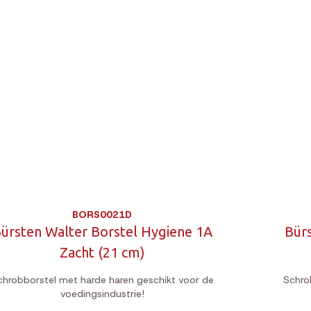
BORS0021D
ürsten Walter Borstel Hygiene 1A
Bür
Zacht (21 cm)
chrobborstel met harde haren geschikt voor de
Schro
voedingsindustrie!