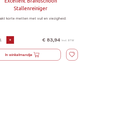
Excellent Brandschoon
Stallenreiniger
kt korte metten met vuil en viezigheid.
€ 83,94
+
Incl. BTW
In winkelmandje