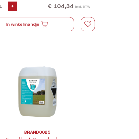
€ 104,34
+
Incl. BTW
In winkelmandje
BRAND0025