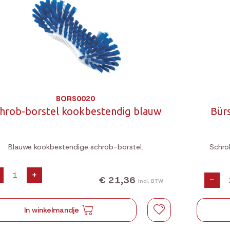
BORS0020
hrob-borstel kookbestendig blauw
Bür
Blauwe kookbestendige schrob-borstel.
Schro
+
€ 21,36
-
Incl. BTW
In winkelmandje