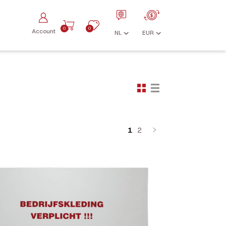
0
0
Account
NL
EUR
1
2