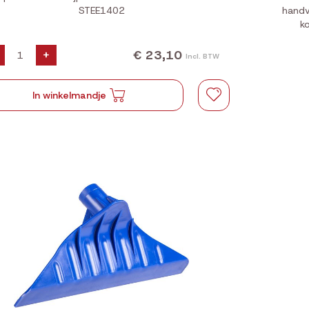
STEE1402
handv
ko
€ 23,10
+
Incl. BTW
In winkelmandje