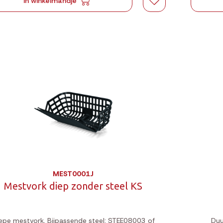
In winkelmandje
MEST0001J
Mestvork diep zonder steel KS
epe mestvork. Bijpassende steel: STEE08003 of
Duu