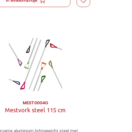
In winkelmandje
MEST0004G
Mestvork steel 115 cm
rzame aluminium lichtgewicht steel met