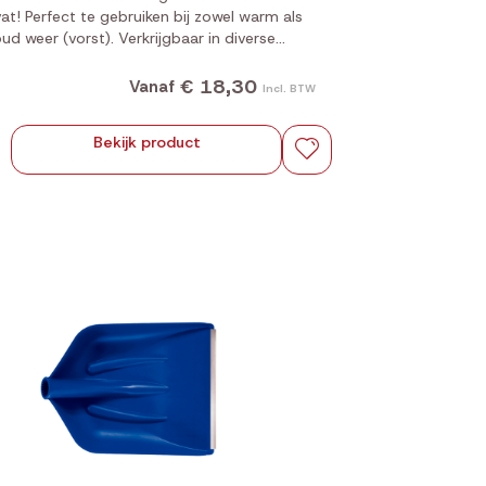
at! Perfect te gebruiken bij zowel warm als
ud weer (vorst). Verkrijgbaar in diverse
kleuren. Past bij: MEST0004F B t/m FR.
€ 18,30
Vanaf
Incl. BTW
Bekijk product