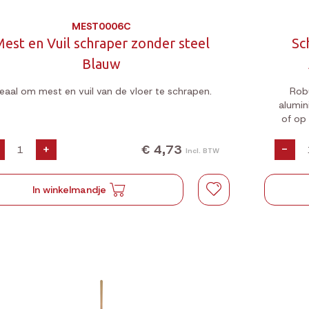
MEST0006C
est en Vuil schraper zonder steel
Sc
Blauw
deaal om mest en vuil van de vloer te schrapen.
Rob
alumin
of op 
€ 4,73
+
-
Incl. BTW
In winkelmandje