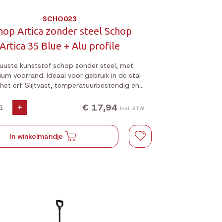
SCHO023
hop Artica zonder steel Schop
Artica 35 Blue + Alu profile
uuste kunststof schop zonder steel, met
ium voorrand. Ideaal voor gebruik in de stal
het erf. Slijtvast, temperatuurbestendig en
100% recyclebaar.
€ 17,94
+
Incl. BTW
In winkelmandje