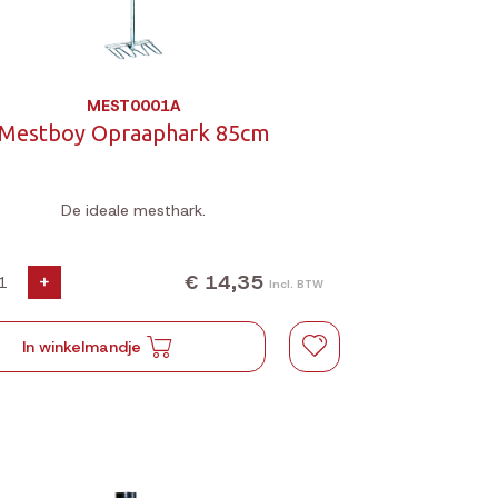
MEST0001A
Mestboy Opraaphark 85cm
De ideale mesthark.
€ 14,35
+
Incl. BTW
In winkelmandje