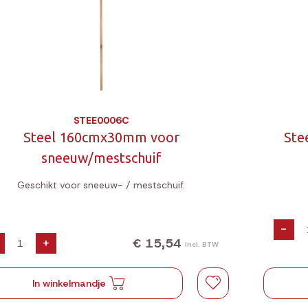
STEE0006C
Steel 160cmx30mm voor
Ste
sneeuw/mestschuif
Geschikt voor sneeuw- / mestschuif.
-
€ 15,54
+
Incl. BTW
In winkelmandje