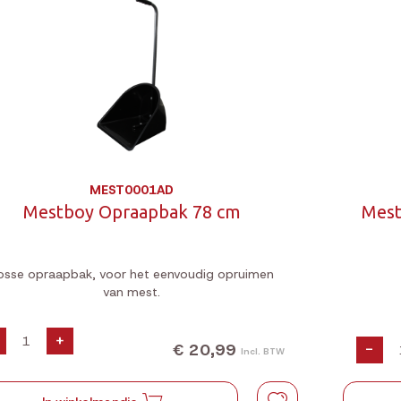
MEST0001AD
Mestboy Opraapbak 78 cm
Mest
osse opraapbak, voor het eenvoudig opruimen
van mest.
+
€ 20,99
-
Incl. BTW