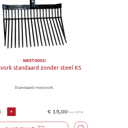
MEST0001I
vork standaard zonder steel KS
Standaard mestvork.
€ 15,00
+
Incl. BTW