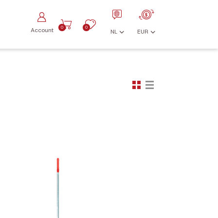
0
0
Account
NL
EUR