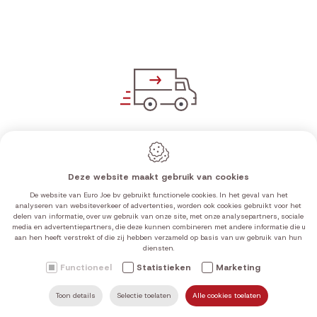
Gratis verzending
Deze website maakt gebruik van cookies
vanaf €100 in de Benelux
De website van Euro Joe bv gebruikt functionele cookies. In het geval van het
analyseren van websiteverkeer of advertenties, worden ook cookies gebruikt voor het
delen van informatie, over uw gebruik van onze site, met onze analysepartners, sociale
media en advertentiepartners, die deze kunnen combineren met andere informatie die u
aan hen heeft verstrekt of die zij hebben verzameld op basis van uw gebruik van hun
diensten.
Functioneel
Statistieken
Marketing
Toon details
Selectie toelaten
Alle cookies toelaten
ZOEKEN
MAIL ONS
HOME
VIND ONS
BEL ONS