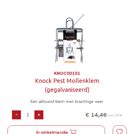
KNOC00151
Knock Pest Mollenklem
(gegalvaniseerd)
Een allround klem met krachtige veer.
€ 14,46
-
+
Incl. BTW
In winkelmandje