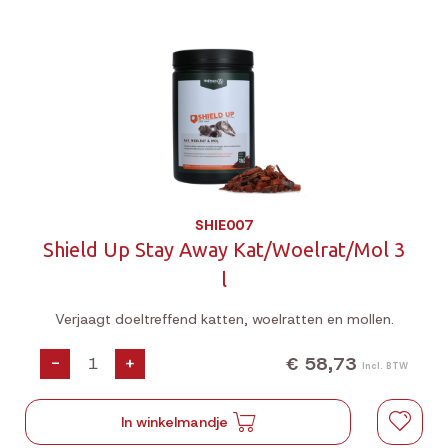
SHIE007
Shield Up Stay Away Kat/Woelrat/Mol 3
l
Verjaagt doeltreffend katten, woelratten en mollen.
€ 58,73
-
+
Incl. BTW
In winkelmandje