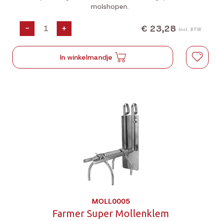
molshopen.
€ 23,28
-
+
Incl. BTW
In winkelmandje
MOLL0005
Farmer Super Mollenklem