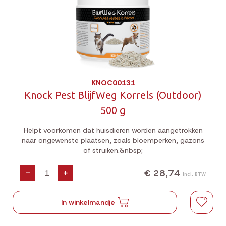
KNOC00131
Knock Pest BlijfWeg Korrels (Outdoor)
500 g
Helpt voorkomen dat huisdieren worden aangetrokken
naar ongewenste plaatsen, zoals bloemperken, gazons
of struiken.&nbsp;
€ 28,74
-
+
Incl. BTW
In winkelmandje