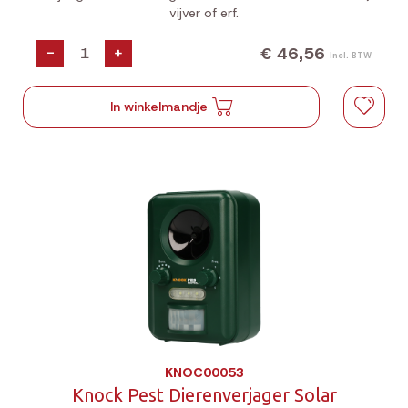
vijver of erf.
€ 46,56
-
+
Incl. BTW
In winkelmandje
KNOC00053
Knock Pest Dierenverjager Solar