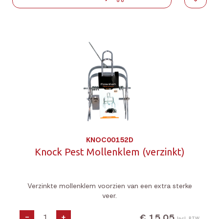
KNOC00152D
Knock Pest Mollenklem (verzinkt)
Verzinkte mollenklem voorzien van een extra sterke
veer.
€ 15,05
-
+
Incl. BTW