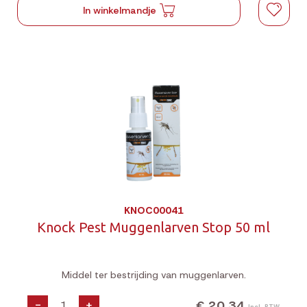
In winkelmandje
KNOC00041
Knock Pest Muggenlarven Stop 50 ml
Middel ter bestrijding van muggenlarven.
€ 20,34
-
+
Incl. BTW