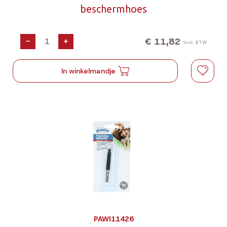
beschermhoes
€ 11,82
-
+
Incl. BTW
In winkelmandje
PAWI11426