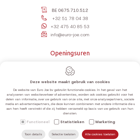
BE 0675.710.512
+32 51 78 04 38
+32 475 40 85 53
info@euro-joe.com
Openingsuren
Maandag
10:00-12:00 | 14:00-18:00
Dinsdag
10:00-12:00 | 14:00-18:00
Woensdag
10:00-12:00 | 14:00-18:00
Deze website maakt gebruik van cookies
Donderdag
10:00-12:00 | 14:00-18:00
De website van Euro Joe bv gebruikt functionele cookies. In het geval van het
analyseren van websiteverkeer of advertenties, worden ook cookies gebruikt voor het
Vrijdag
10:00-12:00 | 14:00-18:00
delen van informatie, over uw gebruik van onze site, met onze analysepartners, sociale
media en advertentiepartners, die deze kunnen combineren met andere informatie die u
Zaterdag
10:00-12:00 | 14:00-18:00
aan hen heeft verstrekt of die zij hebben verzameld op basis van uw gebruik van hun
diensten.
Zondag
Gesloten
Functioneel
Statistieken
Marketing
De actuele openingsuren vindt u terug in bovenstaande tabel.
Op zon- en feestdagen zijn wij gesloten, tenzij anders
Toon details
Selectie toelaten
Alle cookies toelaten
ZOEKEN
MAIL ONS
HOME
VIND ONS
BEL ONS
aangegeven op Google.