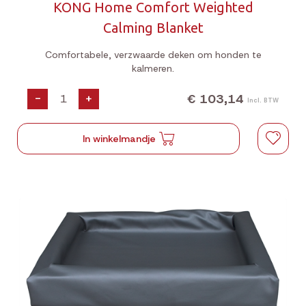
KONG Home Comfort Weighted
Calming Blanket
Comfortabele, verzwaarde deken om honden te
kalmeren.
€ 103,14
-
+
Incl. BTW
In winkelmandje