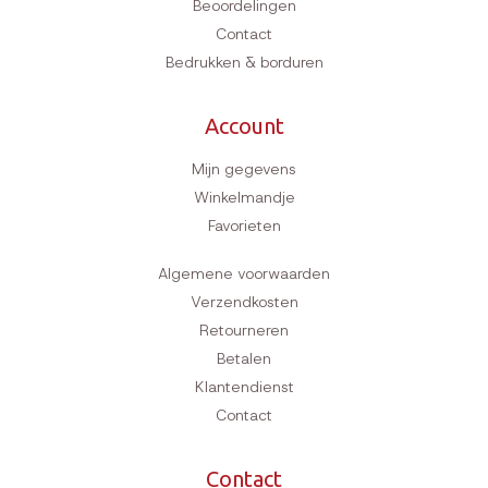
Hondensport
Mil/Pol/Sec/K9
Hobby & Dier
Trimmen
Kledij
Supplementen
Bijen & imkers
Fournituren
Outlet
Hondenhotel
Beoordelingen
Contact
Bedrukken & borduren
Account
Mijn gegevens
Winkelmandje