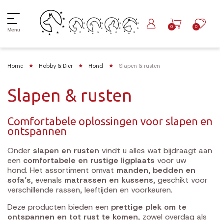
0
0
Menu
Home
Hobby & Dier
Hond
Slapen & rusten
Slapen & rusten
Comfortabele oplossingen voor slapen en
ontspannen
Onder
slapen en rusten
vindt u alles wat bijdraagt aan
een
comfortabele en rustige ligplaats
voor uw
hond. Het assortiment omvat
manden, bedden en
sofa’s
, evenals
matrassen en kussens
, geschikt voor
verschillende rassen, leeftijden en voorkeuren.
Deze producten bieden een
prettige plek om te
ontspannen en tot rust te komen
, zowel overdag als