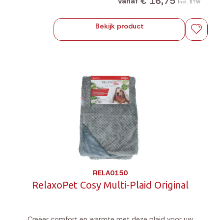
€ 16,75
Vanaf
Incl. BTW
Bekijk product
RELA0150
RelaxoPet Cosy Multi-Plaid Original
Creëer comfort en warmte met deze plaid voor uw