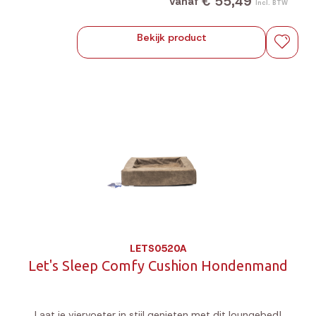
€ 55,49
Vanaf
Incl. BTW
Bekijk product
LETS0520A
Let's Sleep Comfy Cushion Hondenmand
Laat je viervoeter in stijl genieten met dit loungebed!