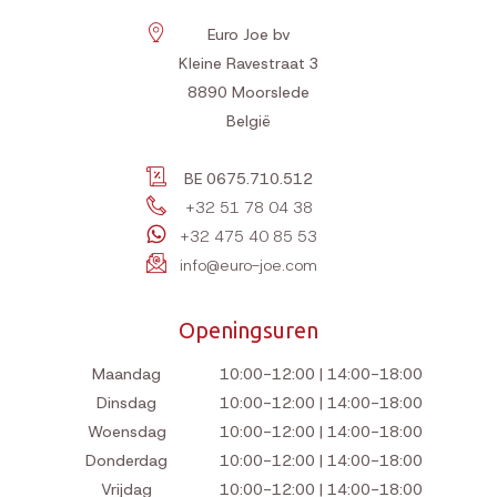
Favorieten
Algemene voorwaarden
Verzendkosten
Retourneren
Betalen
Klantendienst
Contact
Contact
Euro Joe bv
Kleine Ravestraat 3
8890
Moorslede
België
BE 0675.710.512
+32 51 78 04 38