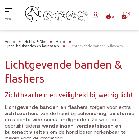
0
0
Menu
Home
Hobby & Dier
Hond
Lijnen, halsbanden en harnassen
Lichtgevende banden & flashers
Lichtgevende banden &
flashers
Zichtbaarheid en veiligheid bij weinig licht
Lichtgevende banden en flashers
zorgen voor extra
zichtbaarheid
van de hond bij
schemering, duisternis
en slechte weersomstandigheden
. Ze worden
gebruikt tijdens
wandelingen, verplaatsingen en
buitenactiviteiten
om de hond beter herkenbaar te
maken voor de omgeving.