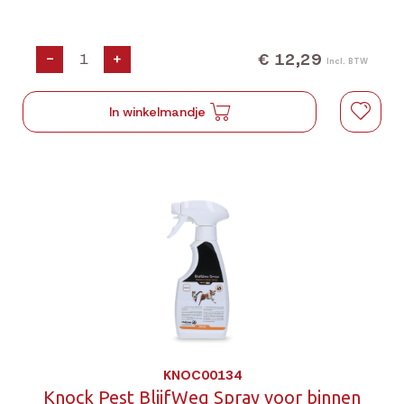
€ 12,29
-
+
Incl. BTW
In winkelmandje
KNOC00134
Knock Pest BlijfWeg Spray voor binnen