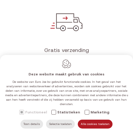
Gratis verzending
vanaf €100 in de Benelux
Deze website maakt gebruik van cookies
De website van Euro Joe bv gebruikt functionele cookies. In het geval van het
analyseren van websiteverkeer of advertenties, worden ook cookies gebruikt voor het
delen van informatie, over uw gebruik van onze site, met onze analysepartners, sociale
media en advertentiepartners, die deze kunnen combineren met andere informatie die u
aan hen heeft verstrekt of die zij hebben verzameld op basis van uw gebruik van hun
diensten.
Functioneel
Statistieken
Marketing
Top service
Toon details
Selectie toelaten
Alle cookies toelaten
ZOEKEN
MAIL ONS
HOME
VIND ONS
BEL ONS