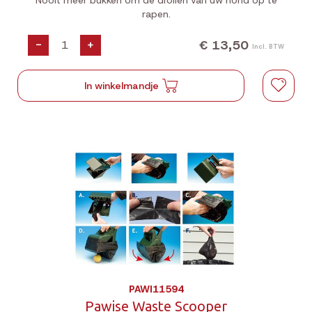
Nooit meer bukken om de drollen van uw hond op te
rapen.
€ 13,50
-
+
Incl. BTW
In winkelmandje
PAWI11594
Pawise Waste Scooper