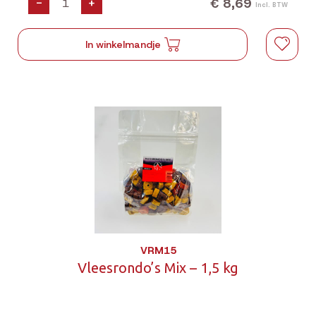
€ 8,69
-
+
Incl. BTW
In winkelmandje
VRM15
Vleesrondo’s Mix – 1,5 kg