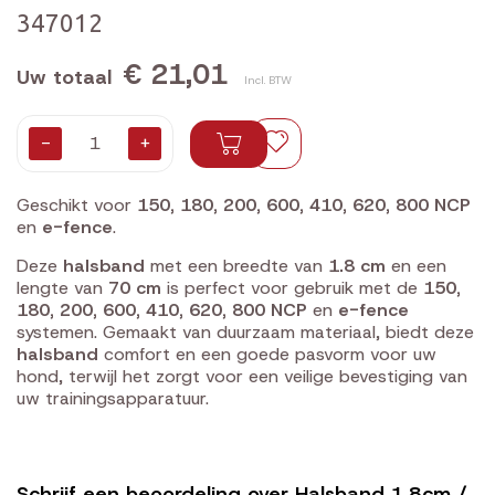
347012
€ 21,01
Uw totaal
Incl. BTW
-
+
Geschikt voor
150, 180, 200, 600, 410, 620, 800 NCP
en
e-fence
.
Deze
halsband
met een breedte van
1.8 cm
en een
lengte van
70 cm
is perfect voor gebruik met de
150,
180, 200, 600, 410, 620, 800 NCP
en
e-fence
systemen. Gemaakt van duurzaam materiaal, biedt deze
halsband
comfort en een goede pasvorm voor uw
hond, terwijl het zorgt voor een veilige bevestiging van
uw trainingsapparatuur.
Schrijf een beoordeling over Halsband 1.8cm /