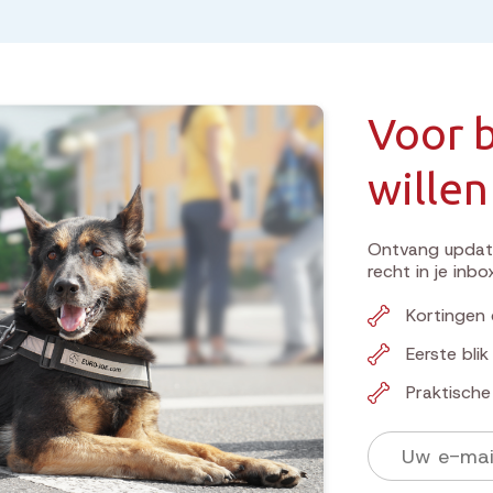
Voor b
willen
Ontvang update
recht in je inbo
Kortingen 
Eerste bli
Praktisch