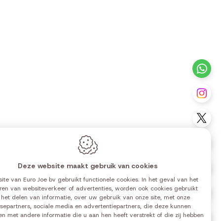
ntact
+3
Vo
Vo
Vo
Deze website maakt gebruik van cookies
Vo
ite van Euro Joe bv gebruikt functionele cookies. In het geval van het
ren van websiteverkeer of advertenties, worden ook cookies gebruikt
Vo
0 | 14:00-18:00
 het delen van informatie, over uw gebruik van onze site, met onze
0 | 14:00-18:00
separtners, sociale media en advertentiepartners, die deze kunnen
n met andere informatie die u aan hen heeft verstrekt of die zij hebben
Vo
0 | 14:00-18:00