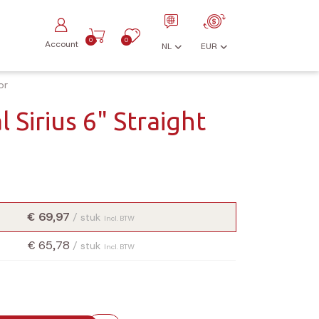
0
0
Account
NL
EUR
or
 Sirius 6" Straight
€ 69,97
/ stuk
Incl. BTW
€ 65,78
/ stuk
Incl. BTW