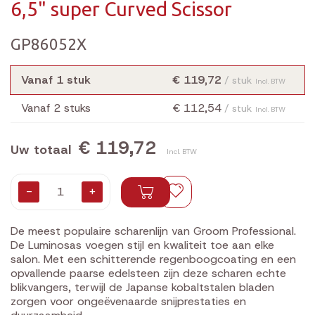
6,5" super Curved Scissor
GP86052X
Vanaf 1 stuk
€ 119,72
/ stuk
Incl. BTW
Vanaf 2 stuks
€ 112,54
/ stuk
Incl. BTW
€ 119,72
Uw totaal
Incl. BTW
-
+
De meest populaire scharenlijn van Groom Professional.
De Luminosas voegen stijl en kwaliteit toe aan elke
salon. Met een schitterende regenboogcoating en een
opvallende paarse edelsteen zijn deze scharen echte
blikvangers, terwijl de Japanse kobaltstalen bladen
zorgen voor ongeëvenaarde snijprestaties en