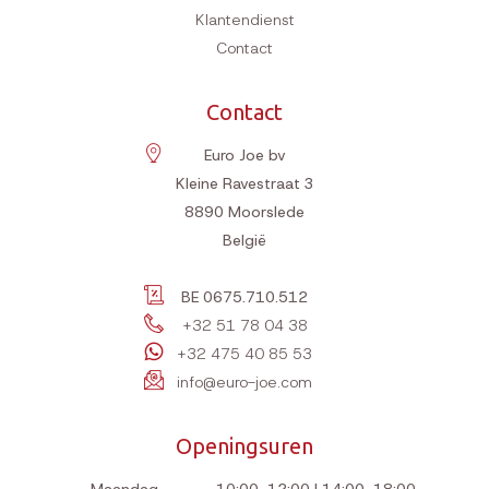
Klantendienst
Contact
Contact
Euro Joe bv
Kleine Ravestraat 3
8890
Moorslede
België
BE 0675.710.512
+32 51 78 04 38
+32 475 40 85 53
info@euro-joe.com
Openingsuren