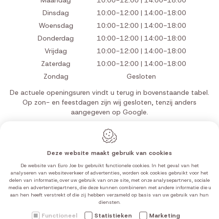
Maandag
10:00-12:00 | 14:00-18:00
Dinsdag
10:00-12:00 | 14:00-18:00
Woensdag
10:00-12:00 | 14:00-18:00
Donderdag
10:00-12:00 | 14:00-18:00
Vrijdag
10:00-12:00 | 14:00-18:00
Zaterdag
10:00-12:00 | 14:00-18:00
Zondag
Gesloten
De actuele openingsuren vindt u terug in bovenstaande tabel.
Op zon- en feestdagen zijn wij gesloten, tenzij anders
aangegeven op Google.
Deze website maakt gebruik van cookies
Webdesign by IDcreation 2026
De website van Euro Joe bv gebruikt functionele cookies. In het geval van het
Cookie policy
analyseren van websiteverkeer of advertenties, worden ook cookies gebruikt voor het
delen van informatie, over uw gebruik van onze site, met onze analysepartners, sociale
Privacy policy
media en advertentiepartners, die deze kunnen combineren met andere informatie die u
Sitemap
aan hen heeft verstrekt of die zij hebben verzameld op basis van uw gebruik van hun
diensten.
Functioneel
Statistieken
Marketing