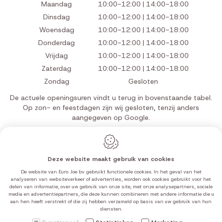
Maandag
10:00-12:00 | 14:00-18:00
Dinsdag
10:00-12:00 | 14:00-18:00
Woensdag
10:00-12:00 | 14:00-18:00
Donderdag
10:00-12:00 | 14:00-18:00
Vrijdag
10:00-12:00 | 14:00-18:00
Zaterdag
10:00-12:00 | 14:00-18:00
Zondag
Gesloten
De actuele openingsuren vindt u terug in bovenstaande tabel.
Op zon- en feestdagen zijn wij gesloten, tenzij anders
aangegeven op Google.
Deze website maakt gebruik van cookies
Webdesign by IDcreation 2026
De website van Euro Joe bv gebruikt functionele cookies. In het geval van het
Cookie policy
analyseren van websiteverkeer of advertenties, worden ook cookies gebruikt voor het
delen van informatie, over uw gebruik van onze site, met onze analysepartners, sociale
Privacy policy
media en advertentiepartners, die deze kunnen combineren met andere informatie die u
Sitemap
aan hen heeft verstrekt of die zij hebben verzameld op basis van uw gebruik van hun
diensten.