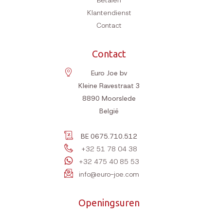
Betalen
Klantendienst
Contact
Contact
Euro Joe bv
Kleine Ravestraat 3
8890
Moorslede
België
BE 0675.710.512
+32 51 78 04 38
+32 475 40 85 53
info@euro-joe.com
Openingsuren