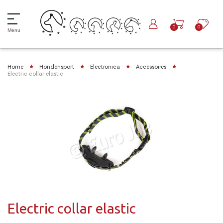
0
0
Menu
Home
Hondensport
Electronica
Accessoires
Electric collar elastic
Electric collar elastic