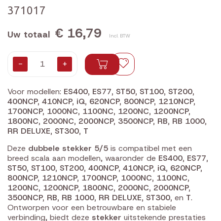
371017
€ 16,79
Uw totaal
Incl. BTW
-
+
Voor modellen:
ES400, ES77, ST50, ST100, ST200,
400NCP, 410NCP, iQ, 620NCP, 800NCP, 1210NCP,
1700NCP, 1000NC, 1100NC, 1200NC, 1200NCP,
1800NC, 2000NC, 2000NCP, 3500NCP, RB, RB 1000,
RR DELUXE, ST300, T
Deze
dubbele stekker 5/5
is compatibel met een
breed scala aan modellen, waaronder de
ES400, ES77,
ST50, ST100, ST200, 400NCP, 410NCP, iQ, 620NCP,
800NCP, 1210NCP, 1700NCP, 1000NC, 1100NC,
1200NC, 1200NCP, 1800NC, 2000NC, 2000NCP,
3500NCP, RB, RB 1000, RR DELUXE, ST300,
en
T
.
Ontworpen voor een betrouwbare en stabiele
verbinding, biedt deze
stekker
uitstekende prestaties