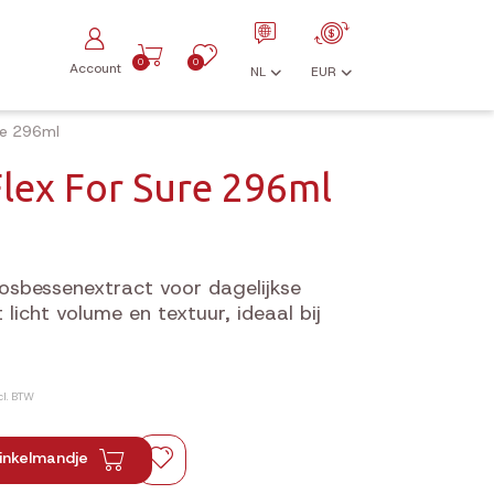
0
0
Account
NL
EUR
ure 296ml
Flex For Sure 296ml
bosbessenextract voor dagelijkse
 licht volume en textuur, ideaal bij
cl. BTW
inkelmandje