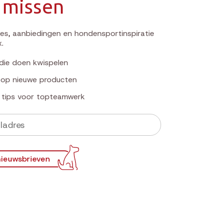
 missen
s, aanbiedingen en hondensportinspiratie
x.
die doen kwispelen
k op nieuwe producten
e tips voor topteamwerk
ieuwsbrieven