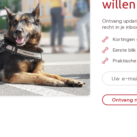
willen
Ontvang update
recht in je inbo
Kortingen 
Eerste bli
Praktisch
Ontvang n