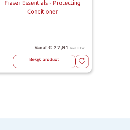
Fraser Essentials - Protecting
Fras
Conditioner
€ 27,91
Vanaf
Incl. BTW
Bekijk product