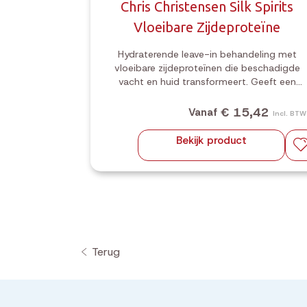
 Coat
Chris Christensen Silk Spirits
y
Vloeibare Zijdeproteïne
Hydraterende leave-in behandeling met
vloeibare zijdeproteïnen die beschadigde
vacht en huid transformeert. Geeft een
zijdezachte textuur, levendig volume en
glinsterende glans. Elimineert statische fly-
,64
€ 15,42
Vanaf
Incl. BTW
Incl. BTW
aways en kroezen.
Bekijk product
Terug