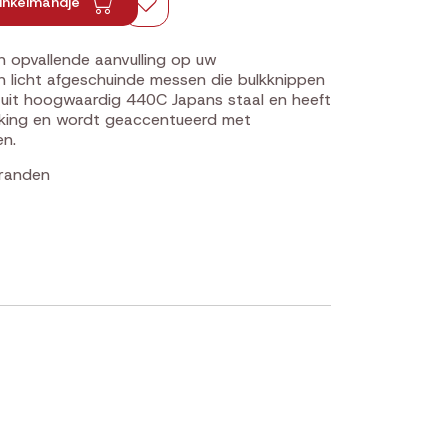
inkelmandje
 opvallende aanvulling op uw
 licht afgeschuinde messen die bulkknippen
 uit hoogwaardig 440C Japans staal en heeft
rking en wordt geaccentueerd met
en.
kranden