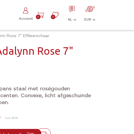
0
0
Account
NL
EUR
nn Rose 7" Effileerschaar
Adalynn Rose 7"
Japans staal met roségouden
enten. Convexe, licht afgeschuinde
pen.
6
Incl. BTW