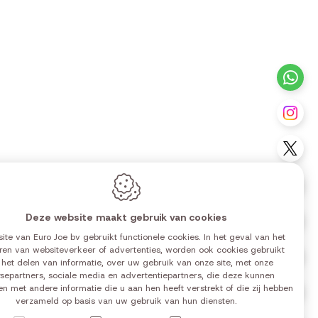
+3
Vo
Vo
Vo
Deze website maakt gebruik van cookies
Vo
ite van Euro Joe bv gebruikt functionele cookies. In het geval van het
ren van websiteverkeer of advertenties, worden ook cookies gebruikt
Vo
0 | 14:00-18:00
 het delen van informatie, over uw gebruik van onze site, met onze
0 | 14:00-18:00
separtners, sociale media en advertentiepartners, die deze kunnen
n met andere informatie die u aan hen heeft verstrekt of die zij hebben
Vo
0 | 14:00-18:00
verzameld op basis van uw gebruik van hun diensten.
0 | 14:00-18:00