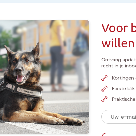
Voor b
willen
Ontvang update
recht in je inbo
Kortingen 
Eerste bli
Praktisch