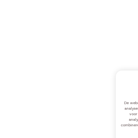
De webs
analyse
Maandag
10:00-12:0
voor
Dinsdag
10:00-12:0
analy
combinere
Woensdag
10:00-12:0
Donderdag
10:00-12:0