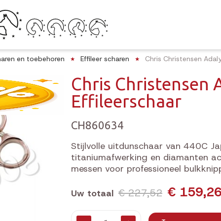
aren en toebehoren
Effileer scharen
Chris Christensen Adaly
Chris Christensen 
Effileerschaar
CH860634
Stijlvolle uitdunschaar van 440C 
titaniumafwerking en diamanten acc
messen voor professioneel bulkknip
€ 159,2
€ 227,52
Uw totaal