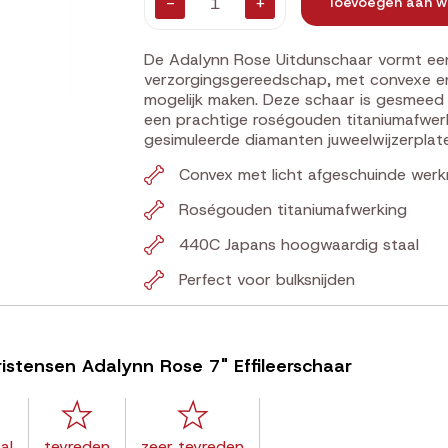
-
+
Toevoegen aan w
De Adalynn Rose Uitdunschaar vormt een
verzorgingsgereedschap, met convexe en
mogelijk maken. Deze schaar is gesmeed
een prachtige roségouden titaniumafwe
gesimuleerde diamanten juweelwijzerplat
Convex met licht afgeschuinde wer
Roségouden titaniumafwerking
440C Japans hoogwaardig staal
Perfect voor bulksnijden
ristensen Adalynn Rose 7" Effileerschaar
al
tevreden
zeer tevreden