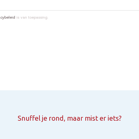
acybeleid
is van toepassing.
Snuffel je rond, maar mist er iets?