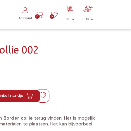
0
0
Account
NL
EUR
llie 002
inkelmandje
n
Border collie
terug vinden. Het is mogelijk
materialen te plaatsen. Het kan bijvoorbeel