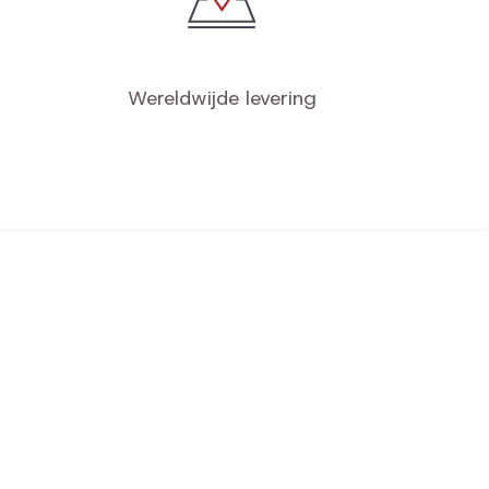
Wereldwijde levering
jn gegevens
nkelmandje