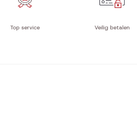
Top service
Veilig betalen
Hondensport
Hondenhotel
Mi
Mil/Pol/Sec/K9
Beoordelingen
Wi