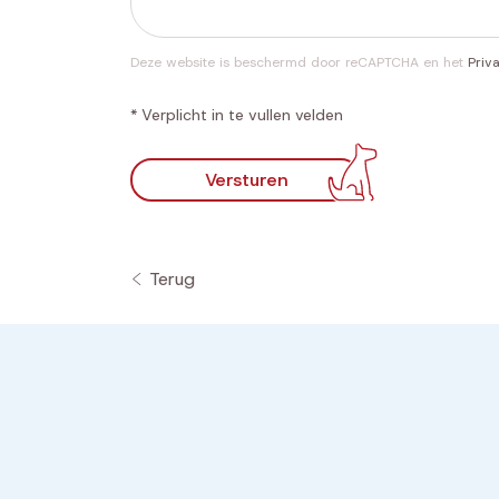
Deze website is beschermd door reCAPTCHA en het
Priv
* Verplicht in te vullen velden
Versturen
Terug