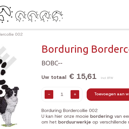
ercollie 002
Borduring Borderco
BOBC--
€ 15,61
Uw totaal
Incl. BTW
-
+
Toevoegen aan w
Borduring Bordercollie 002
U kan hier onze mooie
bordering
van ee
om het
borduurwerkje
op verschillende 