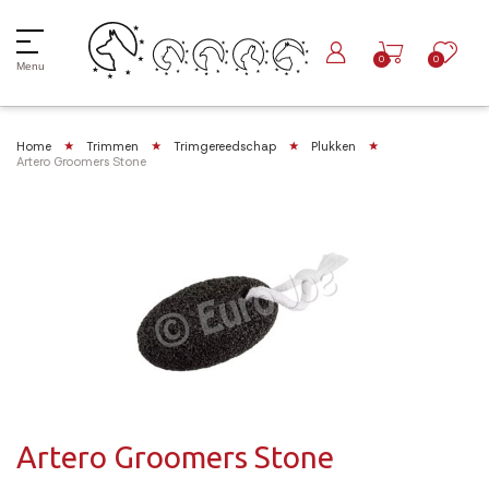
0
0
Menu
Home
Trimmen
Trimgereedschap
Plukken
Artero Groomers Stone
Artero Groomers Stone