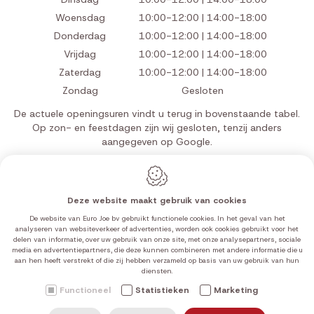
Woensdag
10:00-12:00 | 14:00-18:00
Donderdag
10:00-12:00 | 14:00-18:00
Vrijdag
10:00-12:00 | 14:00-18:00
Zaterdag
10:00-12:00 | 14:00-18:00
Zondag
Gesloten
De actuele openingsuren vindt u terug in bovenstaande tabel.
Op zon- en feestdagen zijn wij gesloten, tenzij anders
aangegeven op Google.
Deze website maakt gebruik van cookies
Webdesign by IDcreation 2026
De website van Euro Joe bv gebruikt functionele cookies. In het geval van het
Cookie policy
analyseren van websiteverkeer of advertenties, worden ook cookies gebruikt voor het
delen van informatie, over uw gebruik van onze site, met onze analysepartners, sociale
Privacy policy
media en advertentiepartners, die deze kunnen combineren met andere informatie die u
Sitemap
aan hen heeft verstrekt of die zij hebben verzameld op basis van uw gebruik van hun
diensten.
Functioneel
Statistieken
Marketing