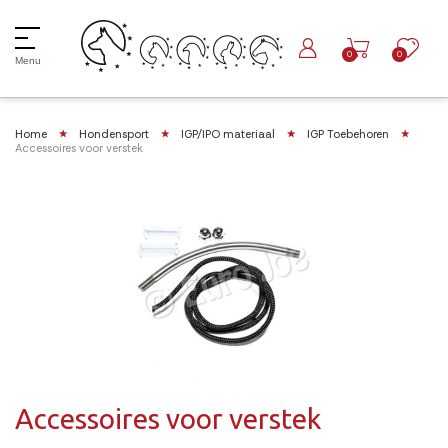
0
0
Menu
Home
Hondensport
IGP/IPO materiaal
IGP Toebehoren
Accessoires voor verstek
Accessoires voor verstek