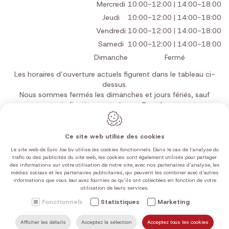
Mercredi
10:00-12:00 | 14:00-18:00
Jeudi
10:00-12:00 | 14:00-18:00
Vendredi
10:00-12:00 | 14:00-18:00
Samedi
10:00-12:00 | 14:00-18:00
Dimanche
Fermé
Les horaires d’ouverture actuels figurent dans le tableau ci-
dessus.
Nous sommes fermés les dimanches et jours fériés, sauf
indication contraire sur Google.
Ce site web utilise des cookies
Le site web de Euro Joe bv utilise les cookies fonctionnels. Dans le cas de l'analyse du
trafic ou des publicités du site web, les cookies sont également utilisés pour partager
Conception du site web par IDcreation 2026
des informations sur votre utilisation de notre site, avec nos partenaires d'analyse, les
Politique en matière de cookies
médias sociaux et les partenaires publicitaires, qui peuvent les combiner avec d'autres
Politique de confidentialité
informations que vous leur avez fournies ou qu'ils ont collectées en fonction de votre
utilisation de leurs services.
Plan du site
Fonctionnels
Statistiques
Marketing
CONTACTEZ-
TROUVEZ
Afficher les détails
Acceptez la sélection
Acceptez tous les cookies
RECHERCHER
HOME
APPELEZ NOUS
NOUS
NOUS