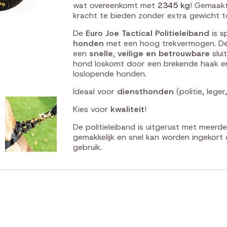
wat overeenkomt met
2345 kg
! Gemaakt
kracht te bieden zonder extra gewicht t
De
Euro Joe Tactical Politieleiband
is s
honden
met een hoog trekvermogen. Deze
een
snelle, veilige en betrouwbare
slui
hond loskomt door een brekende haak en
loslopende honden.
Ideaal voor
diensthonden
(politie, lege
Kies voor
kwaliteit
!
De politieleiband is uitgerust met meerd
gemakkelijk en snel kan worden ingekort o
gebruik.