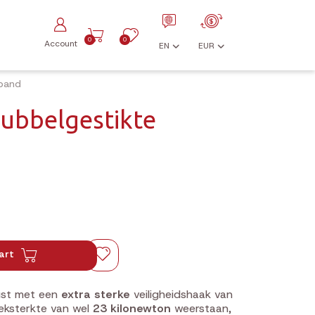
0
0
Account
EN
EUR
iband
Dubbelgestikte
art
rust met een
extra sterke
veiligheidshaak van
reksterkte van wel
23 kilonewton
weerstaan,