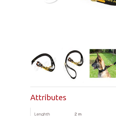
Attributes
Lenghth
2 m