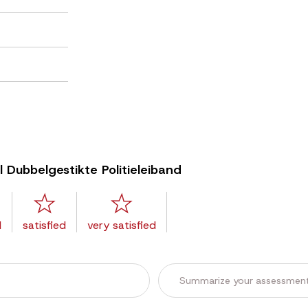
l Dubbelgestikte Politieleiband
l
satisfied
very satisfied