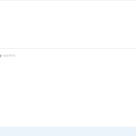
cy
applies.