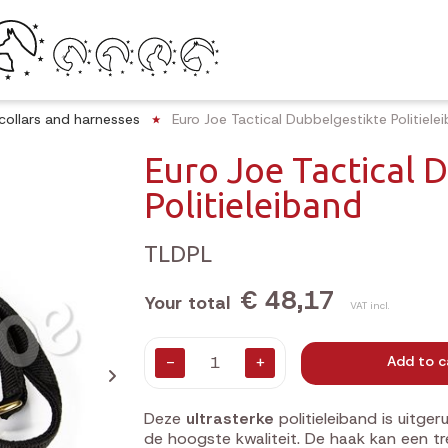
collars and harnesses
Euro Joe Tactical Dubbelgestikte Politiele
Euro Joe Tactical 
Politieleiband
TLDPL
€ 48,17
Your total
VAT incl.
-
+
Add to c
Deze
ultrasterke
politieleiband is uitge
de hoogste kwaliteit. De haak kan een t